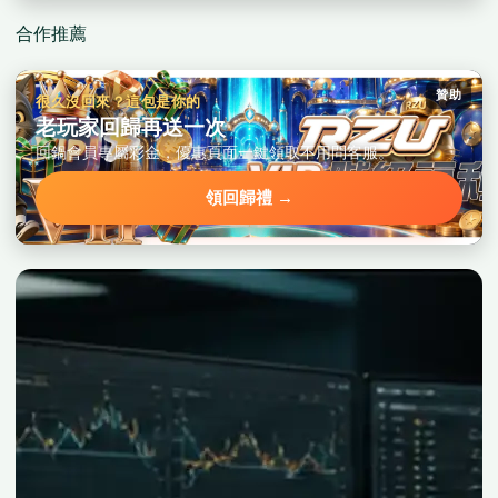
合作推薦
贊助
很久沒回來？這包是你的
老玩家回歸再送一次
回鍋會員專屬彩金，優惠頁面一鍵領取不用問客服。
領回歸禮 →