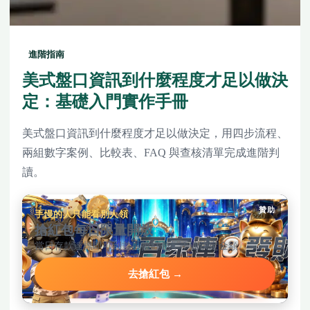
進階指南
美式盤口資訊到什麼程度才足以做決
定：基礎入門實作手冊
美式盤口資訊到什麼程度才足以做決定，用四步流程、
兩組數字案例、比較表、FAQ 與查核清單完成進階判
讀。
贊助
手慢的人只能看別人領
搶紅包每日限量開放
當日存款達標即可到首頁搶紅包，手速決定金額。
去搶紅包 →