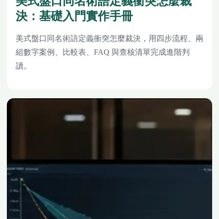
美式盤口同名術語定義衝突怎麼裁
決：基礎入門實作手冊
美式盤口同名術語定義衝突怎麼裁決，用四步流程、兩
組數字案例、比較表、FAQ 與查核清單完成進階判
讀。