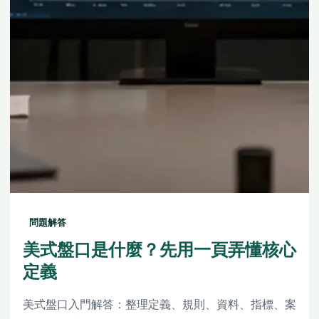
問題解答
美式盤口是什麼？先用一頁弄懂核心
定義
美式盤口入門解答：整理定義、規則、資料、指標、案