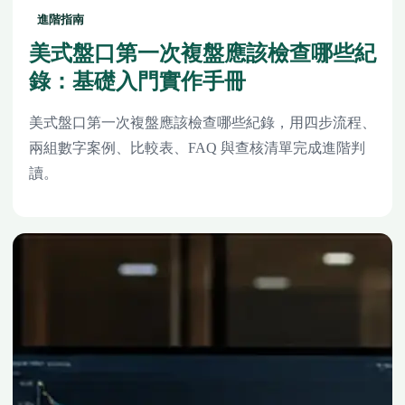
進階指南
美式盤口第一次複盤應該檢查哪些紀
錄：基礎入門實作手冊
美式盤口第一次複盤應該檢查哪些紀錄，用四步流程、
兩組數字案例、比較表、FAQ 與查核清單完成進階判
讀。