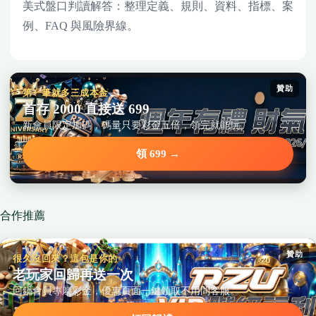
美式盤口判讀解答：整理定義、規則、資料、指標、案
例、FAQ 與風險界線。
贊助
第一筆就多三成本金
首存 2000 直接送 699
新會員限定加碼，碼量只要彩金五倍，領完就能玩。
領 699 →
合作推薦
贊助
很久沒回來？這包是你的
老玩家回歸再送一次
回鍋會員專屬彩金，優惠頁面一鍵領取不用問客服。