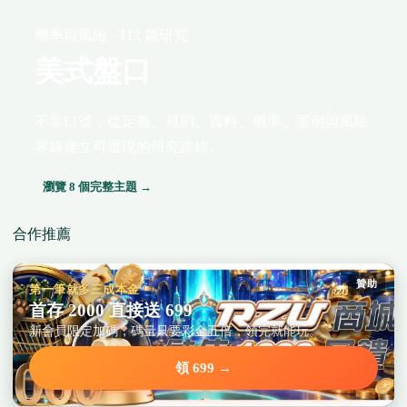
機率與風險 · 112 篇研究
美式盤口
不靠口號，從定義、規則、資料、機率、案例與風險
界線建立可重現的研究路線。
瀏覽 8 個完整主題 →
合作推薦
贊助
第一筆就多三成本金
首存 2000 直接送 699
新會員限定加碼，碼量只要彩金五倍，領完就能玩。
領 699 →