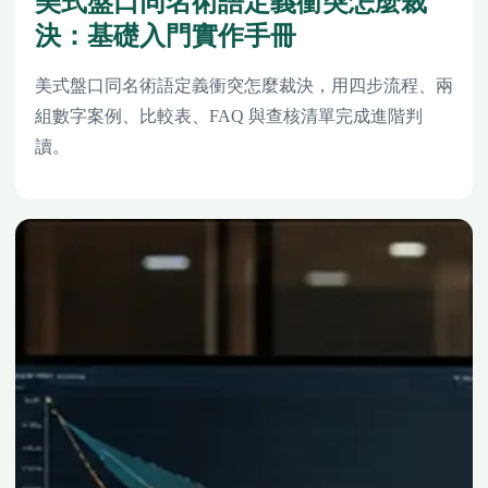
美式盤口同名術語定義衝突怎麼裁
決：基礎入門實作手冊
美式盤口同名術語定義衝突怎麼裁決，用四步流程、兩
組數字案例、比較表、FAQ 與查核清單完成進階判
讀。