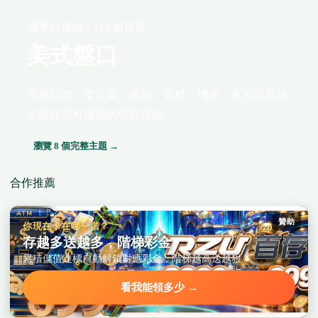
機率與風險 · 112 篇研究
美式盤口
不靠口號，從定義、規則、資料、機率、案例與風險
界線建立可重現的研究路線。
瀏覽 8 個完整主題 →
合作推薦
贊助
你現在卡在哪一階？
存越多送越多，階梯彩金
累積儲值達標自動解鎖對應彩金，階梯越高送越狠。
看我能領多少 →