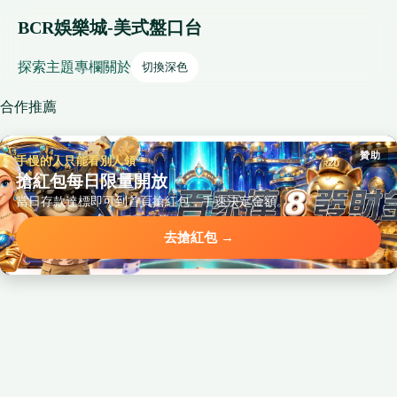
BCR娛樂城-美式盤口台
探索
主題
專欄
關於
切換深色
合作推薦
贊助
手慢的人只能看別人領
搶紅包每日限量開放
當日存款達標即可到首頁搶紅包，手速決定金額。
去搶紅包 →