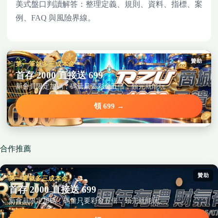
美式盤口判讀解答：整理定義、規則、資料、指標、案
例、FAQ 與風險界線。
贊助
第一筆就多三成本金
首存 2000 直接送 699
新會員限定加碼，碼量只要彩金五倍，領完就能玩。
領 699 →
合作推薦
贊助
第一筆就多三成本金
首存 2000 直接送 699
新會員限定加碼，碼量只要彩金五倍，領完就能玩。