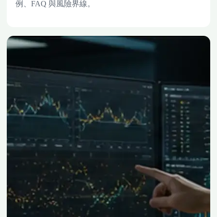
例、FAQ 與風險界線。