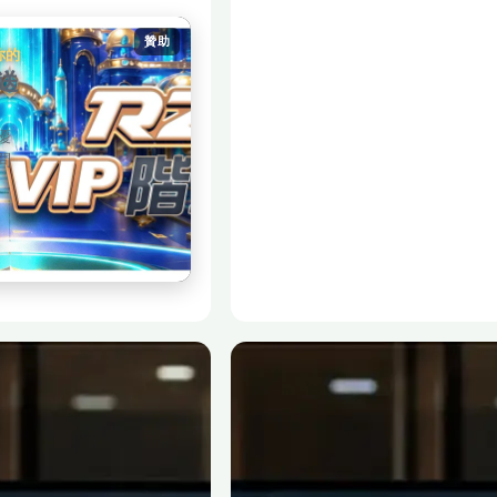
贊助
你的
送
優
問