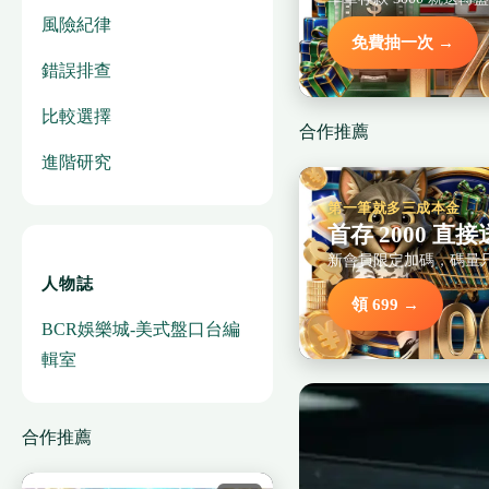
風險紀律
免費抽一次 →
錯誤排查
比較選擇
合作推薦
進階研究
第一筆就多三成本金
首存 2000 直接送
新會員限定加碼，碼量
人物誌
領 699 →
BCR娛樂城-美式盤口台編
輯室
合作推薦