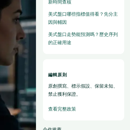
新時間查核
美式盤口哪些指標值得看？先分主
因與輔因
美式盤口走勢能預測嗎？歷史序列
的正確用途
編輯原則
原創撰寫、標示假設、保留未知、
禁止獲利保證。
查看完整政策
合作推薦