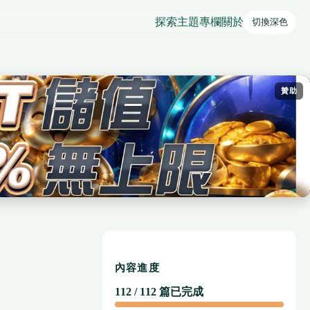
探索
主題
專欄
關於
切換深色
贊助
內容進度
112 / 112 篇已完成