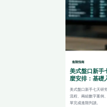
進階指南
美式盤口新手
麼安排：基礎
美式盤口新手七天研
流程、兩組數字案例、
單完成進階判讀。