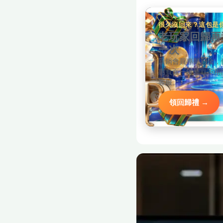
很久沒回來？這包是
老玩家回歸再
一次
回鍋會員專屬彩金，
惠頁面一鍵領取不用
客服。
領回歸禮 →