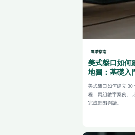
進階指南
美式盤口如何建
地圖：基礎入
美式盤口如何建立 3
程、兩組數字案例、比
完成進階判讀。