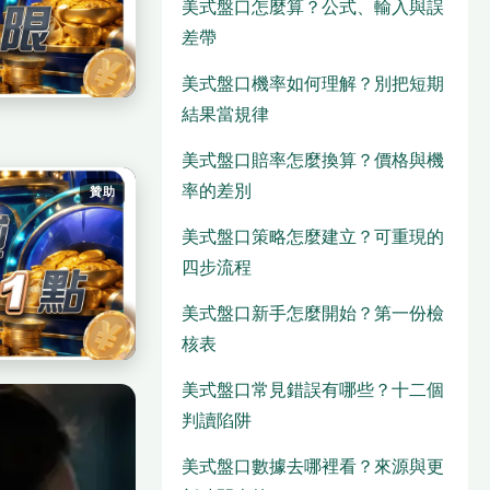
美式盤口怎麼算？公式、輸入與誤
差帶
美式盤口機率如何理解？別把短期
結果當規律
美式盤口賠率怎麼換算？價格與機
率的差別
贊助
美式盤口策略怎麼建立？可重現的
四步流程
美式盤口新手怎麼開始？第一份檢
核表
美式盤口常見錯誤有哪些？十二個
判讀陷阱
美式盤口數據去哪裡看？來源與更