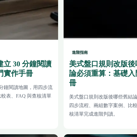
進階指南
立 30 分鐘閱讀
美式盤口規則改版後
門實作手冊
論必須重算：基礎入
冊
0 分鐘閱讀地圖，用四步流
較表、FAQ 與查核清單
美式盤口規則改版後哪些舊結
四步流程、兩組數字案例、比較表
核清單完成進階判讀。