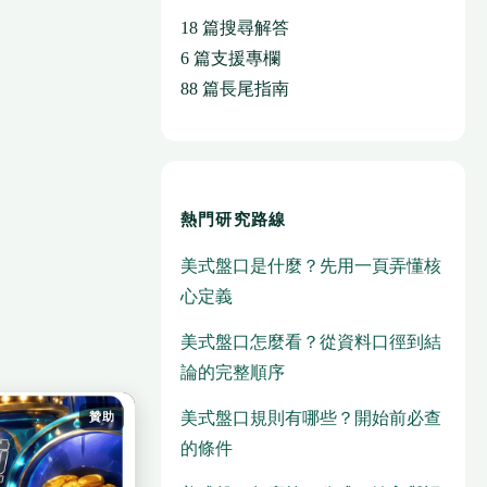
18 篇搜尋解答
6 篇支援專欄
88 篇長尾指南
熱門研究路線
美式盤口是什麼？先用一頁弄懂核
心定義
美式盤口怎麼看？從資料口徑到結
論的完整順序
美式盤口規則有哪些？開始前必查
贊助
的條件