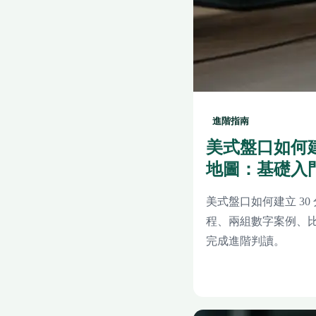
進階指南
美式盤口如何建
地圖：基礎入
美式盤口如何建立 3
程、兩組數字案例、比
完成進階判讀。