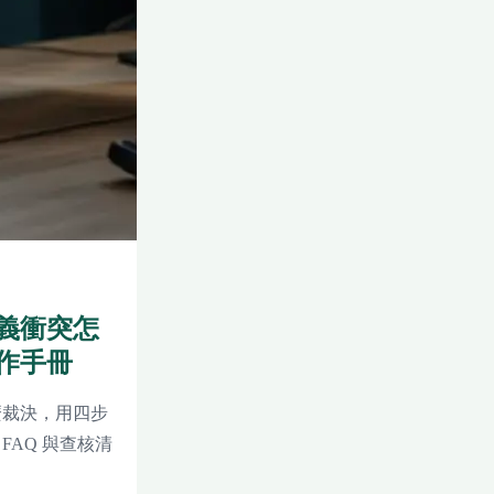
義衝突怎
作手冊
麼裁決，用四步
AQ 與查核清