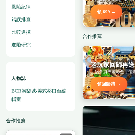
風險紀律
領 699 →
錯誤排查
比較選擇
合作推薦
進階研究
很久沒回來？這包是你
老玩家回歸再送
回鍋會員專屬彩金，優
人物誌
領回歸禮 →
BCR娛樂城-美式盤口台編
輯室
合作推薦