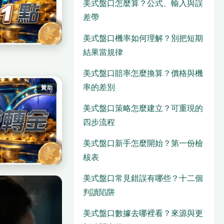
美式盤口怎麼算？公式、輸入與誤
差帶
美式盤口機率如何理解？別把短期
結果當規律
美式盤口賠率怎麼換算？價格與機
率的差別
贊助
美式盤口策略怎麼建立？可重現的
四步流程
美式盤口新手怎麼開始？第一份檢
核表
美式盤口常見錯誤有哪些？十二個
判讀陷阱
美式盤口數據去哪裡看？來源與更