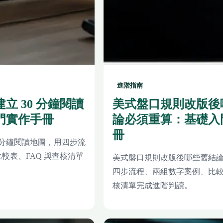
進階指南
立 30 分鐘閱讀
美式盤口規則改版後
門實作手冊
論必須重算：基礎入
冊
0 分鐘閱讀地圖，用四步流
較表、FAQ 與查核清單
美式盤口規則改版後哪些舊結
四步流程、兩組數字案例、比較表
核清單完成進階判讀。