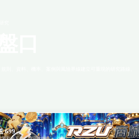
篇研究
盤口
、規則、資料、機率、案例與風險界線建立可重現的研究路線。
 699
只要彩金五倍，領完就能玩。