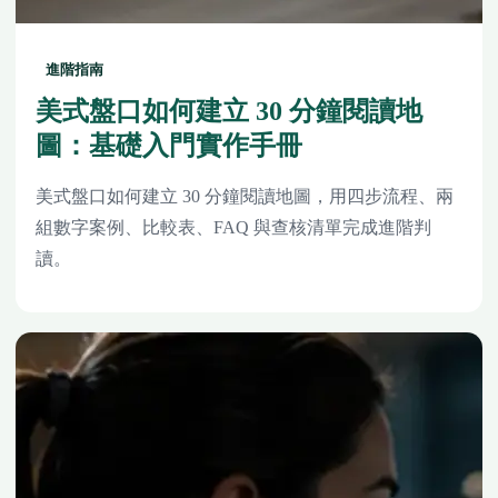
進階指南
美式盤口如何建立 30 分鐘閱讀地
圖：基礎入門實作手冊
美式盤口如何建立 30 分鐘閱讀地圖，用四步流程、兩
組數字案例、比較表、FAQ 與查核清單完成進階判
讀。