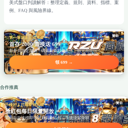
美式盤口判讀解答：整理定義、規則、資料、指標、案
例、FAQ 與風險界線。
贊助
第一筆就多三成本金
首存 2000 直接送 699
新會員限定加碼，碼量只要彩金五倍，領完就能玩。
領 699 →
合作推薦
贊助
手慢的人只能看別人領
搶紅包每日限量開放
當日存款達標即可到首頁搶紅包，手速決定金額。