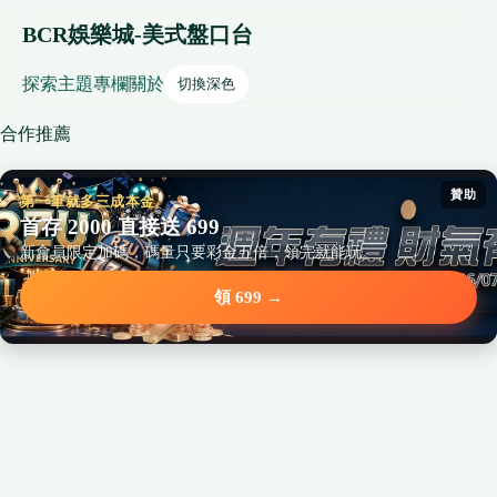
BCR娛樂城-美式盤口台
探索
主題
專欄
關於
切換深色
合作推薦
贊助
第一筆就多三成本金
首存 2000 直接送 699
新會員限定加碼，碼量只要彩金五倍，領完就能玩。
領 699 →