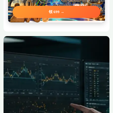
新會員限定加碼，碼量只要彩金五倍，領完就能玩。
領 699 →