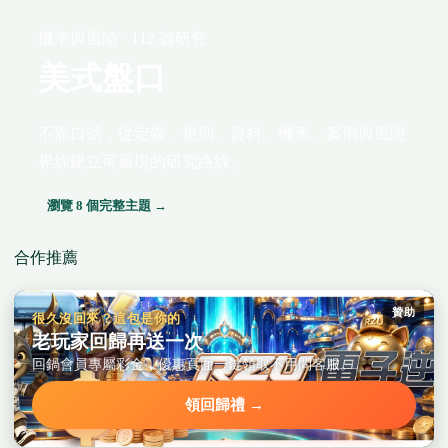
機率與風險 · 112 篇研究
美式盤口
不靠口號，從定義、規則、資料、機率、案例與風險
界線建立可重現的研究路線。
瀏覽 8 個完整主題 →
合作推薦
贊助
很久沒回來？這包是你的
老玩家回歸再送一次
回鍋會員專屬彩金，優惠頁面一鍵領取不用問客服。
領回歸禮 →