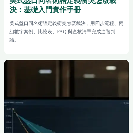
美式盤口同名術語定義衝突怎麼裁
決：基礎入門實作手冊
美式盤口同名術語定義衝突怎麼裁決，用四步流程、兩
組數字案例、比較表、FAQ 與查核清單完成進階判
讀。