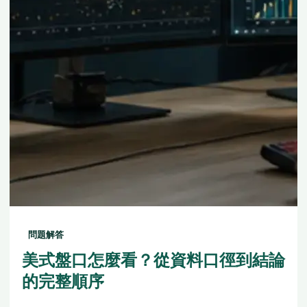
問題解答
美式盤口怎麼看？從資料口徑到結論
的完整順序