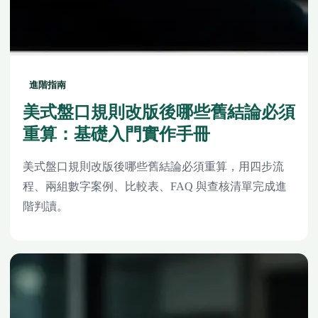
進階指南
美式盤口規則改版後哪些舊結論必須
重算：基礎入門實作手冊
美式盤口規則改版後哪些舊結論必須重算，用四步流
程、兩組數字案例、比較表、FAQ 與查核清單完成進
階判讀。