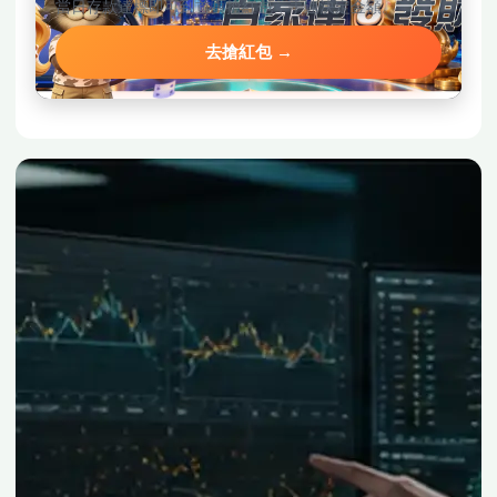
當日存款達標即可到首頁搶紅包，手速決定金額。
去搶紅包 →