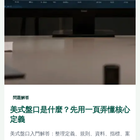
問題解答
美式盤口是什麼？先用一頁弄懂核心
定義
美式盤口入門解答：整理定義、規則、資料、指標、案