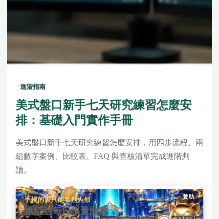
進階指南
美式盤口新手七天研究練習怎麼安
排：基礎入門實作手冊
美式盤口新手七天研究練習怎麼安排，用四步流程、兩
組數字案例、比較表、FAQ 與查核清單完成進階判
讀。
贊助
手慢的人只能看別人領
搶紅包每日限量開放