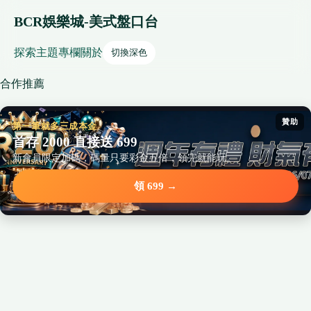
BCR娛樂城-美式盤口台
探索
主題
專欄
關於
切換深色
合作推薦
贊助
第一筆就多三成本金
首存 2000 直接送 699
新會員限定加碼，碼量只要彩金五倍，領完就能玩。
領 699 →