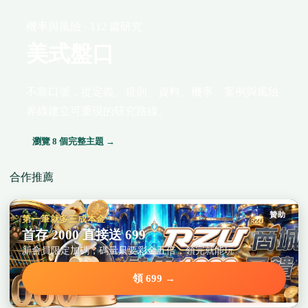
機率與風險 · 112 篇研究
美式盤口
不靠口號，從定義、規則、資料、機率、案例與風險
界線建立可重現的研究路線。
瀏覽 8 個完整主題 →
合作推薦
贊助
第一筆就多三成本金
首存 2000 直接送 699
新會員限定加碼，碼量只要彩金五倍，領完就能玩。
領 699 →