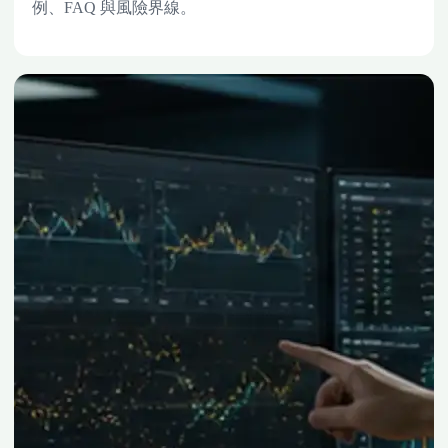
例、FAQ 與風險界線。