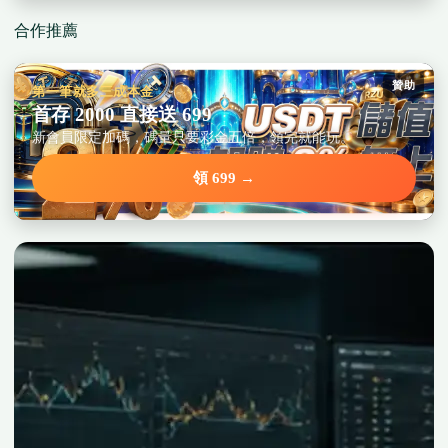
合作推薦
贊助
第一筆就多三成本金
首存 2000 直接送 699
新會員限定加碼，碼量只要彩金五倍，領完就能玩。
領 699 →