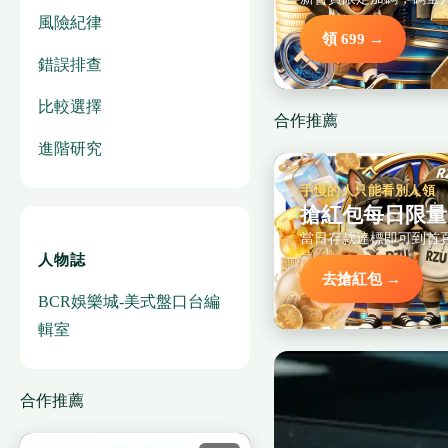
風險紀律
領 699 →
錯誤排查
比較選擇
合作推薦
進階研究
手慢的人只能看別人領
搶紅包每日限量
當日存款達標即可到首
人物誌
去搶紅包 →
BCR娛樂城-美式盤口台編
輯室
合作推薦