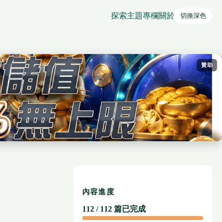
探索
主題
專欄
關於
切換深色
贊助
內容進度
112 / 112 篇已完成