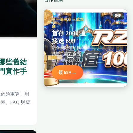
贊助
第一筆就多三成本
金
首存 2000 直
接送 699
新會員限定加碼，
碼量只要彩金五
倍，領完就能玩。
哪些舊結
門實作手
領 699 →
論必須重算，用
、FAQ 與查