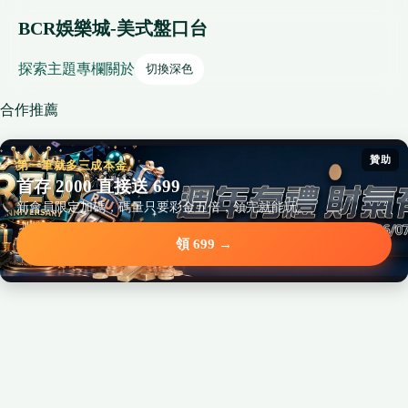
BCR娛樂城-美式盤口台
探索
主題
專欄
關於
切換深色
合作推薦
贊助
第一筆就多三成本金
首存 2000 直接送 699
新會員限定加碼，碼量只要彩金五倍，領完就能玩。
領 699 →