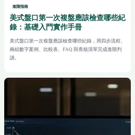
進階指南
美式盤口第一次複盤應該檢查哪些紀
錄：基礎入門實作手冊
美式盤口第一次複盤應該檢查哪些紀錄，用四步流程、
兩組數字案例、比較表、FAQ 與查核清單完成進階判
讀。