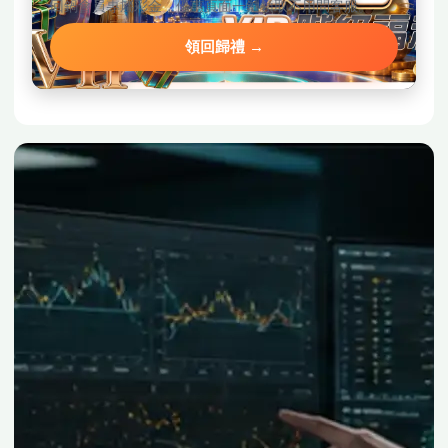
回鍋會員專屬彩金，優惠頁面一鍵領取不用問客服。
領回歸禮 →