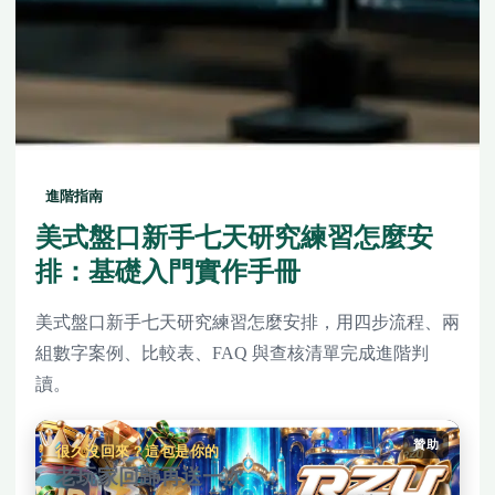
進階指南
美式盤口新手七天研究練習怎麼安
排：基礎入門實作手冊
美式盤口新手七天研究練習怎麼安排，用四步流程、兩
組數字案例、比較表、FAQ 與查核清單完成進階判
讀。
贊助
很久沒回來？這包是你的
老玩家回歸再送一次