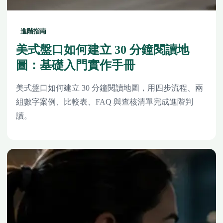
進階指南
美式盤口如何建立 30 分鐘閱讀地
圖：基礎入門實作手冊
美式盤口如何建立 30 分鐘閱讀地圖，用四步流程、兩
組數字案例、比較表、FAQ 與查核清單完成進階判
讀。