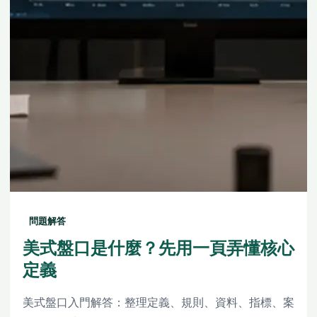
問題解答
美式盤口是什麼？先用一頁弄懂核心
定義
美式盤口入門解答：整理定義、規則、資料、指標、案