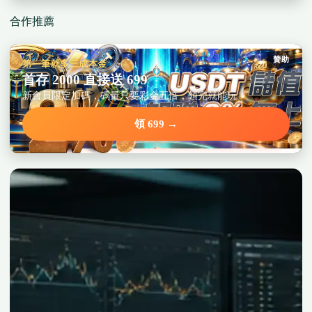
合作推薦
贊助
第一筆就多三成本金
首存 2000 直接送 699
新會員限定加碼，碼量只要彩金五倍，領完就能玩。
領 699 →