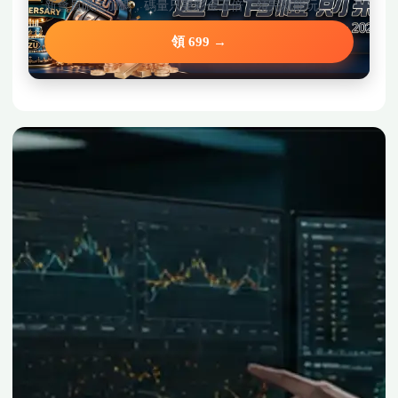
新會員限定加碼，碼量只要彩金五倍，領完就能玩。
領 699 →