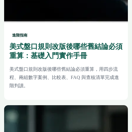
進階指南
美式盤口規則改版後哪些舊結論必須
重算：基礎入門實作手冊
美式盤口規則改版後哪些舊結論必須重算，用四步流
程、兩組數字案例、比較表、FAQ 與查核清單完成進
階判讀。