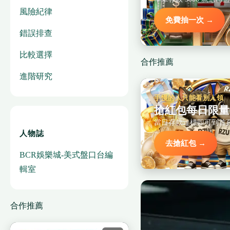
風險紀律
免費抽一次 →
錯誤排查
比較選擇
合作推薦
進階研究
手慢的人只能看別人領
搶紅包每日限量
當日存款達標即可到首
人物誌
去搶紅包 →
BCR娛樂城-美式盤口台編
輯室
合作推薦