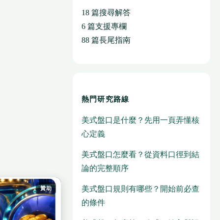
18 篇搜尋解答
6 篇支援專欄
88 篇長尾指南
熱門研究路線
美式盤口是什麼？先用一頁弄懂核
心定義
美式盤口怎麼看？從資料口徑到結
論的完整順序
美式盤口規則有哪些？開始前必查
贊助
的條件