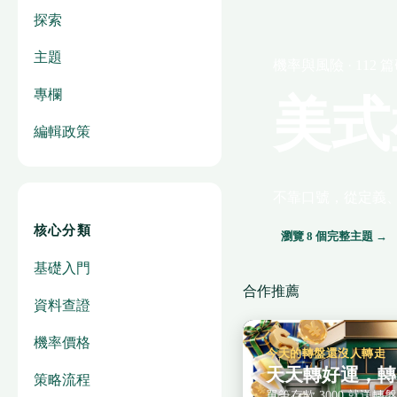
探索
主題
機率與風險 · 112 
專欄
美式
編輯政策
不靠口號，從定義
核心分類
瀏覽 8 個完整主題 →
基礎入門
合作推薦
資料查證
機率價格
今天的轉盤還沒人轉走
天天轉好運，轉
策略流程
單筆存款 3000 就送轉