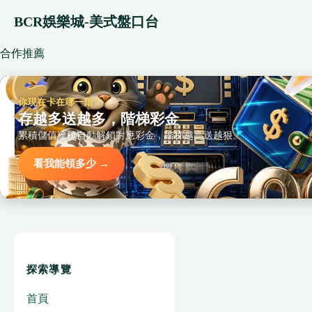
BCR娛樂城-美式盤口台
合作推薦
你現在卡在哪一階？
存越多送越多，階梯彩金
累積儲值達標自動解鎖對應彩金，階梯越高送越狠。
看我能領多少 →
探索導覽
首頁