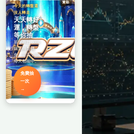
贊助
今天的轉盤還
沒人轉走
天天轉好
運，轉盤
等你抽
單筆存款 3000
就送轉盤機
會，最高 2888
每天都能中。
免費抽
一次
→