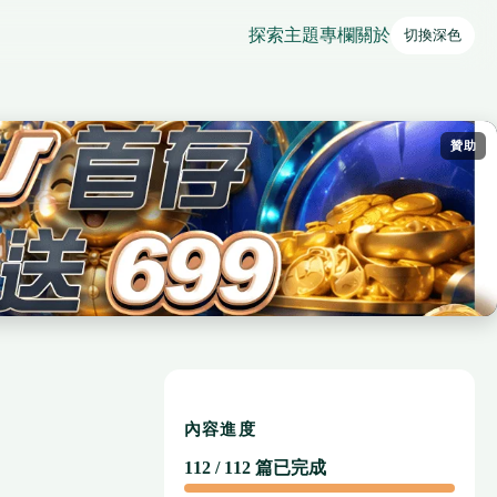
探索
主題
專欄
關於
切換深色
贊助
內容進度
112 / 112 篇已完成