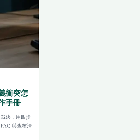
義衝突怎
作手冊
麼裁決，用四步
AQ 與查核清