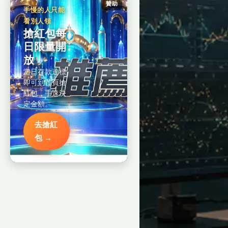
贊助
手慢的人只能
看別人領
搶紅包每
日限量開
放
當日存款達標
即可到首頁搶
紅包，手速決
定金額。
去搶紅
包 →