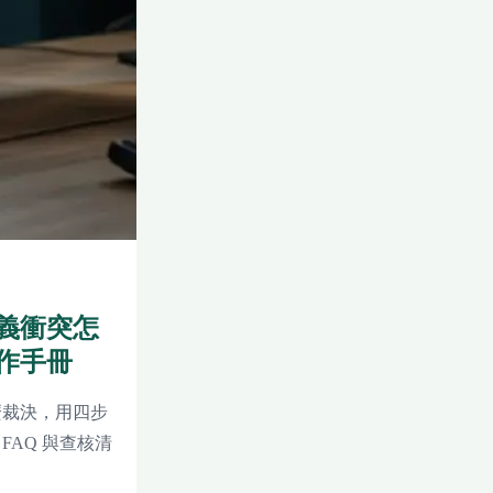
義衝突怎
作手冊
麼裁決，用四步
AQ 與查核清