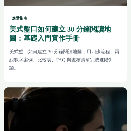
進階指南
美式盤口如何建立 30 分鐘閱讀地
圖：基礎入門實作手冊
美式盤口如何建立 30 分鐘閱讀地圖，用四步流程、兩
組數字案例、比較表、FAQ 與查核清單完成進階判
讀。