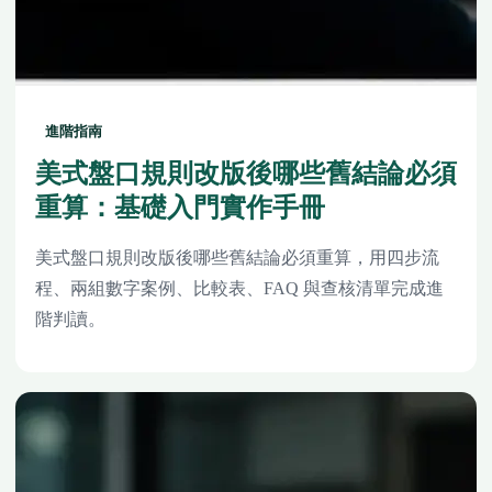
進階指南
美式盤口規則改版後哪些舊結論必須
重算：基礎入門實作手冊
美式盤口規則改版後哪些舊結論必須重算，用四步流
程、兩組數字案例、比較表、FAQ 與查核清單完成進
階判讀。