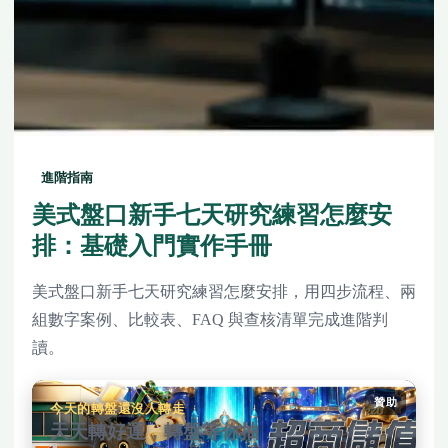
進階指南
美式盤口新手七天研究練習怎麼安
排：基礎入門實作手冊
美式盤口新手七天研究練習怎麼安排，用四步流程、兩
組數字案例、比較表、FAQ 與查核清單完成進階判
讀。
贊助
今天的轉盤還沒人轉走
天天轉好運，轉盤等你抽