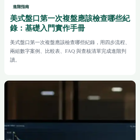
進階指南
美式盤口第一次複盤應該檢查哪些紀
錄：基礎入門實作手冊
美式盤口第一次複盤應該檢查哪些紀錄，用四步流程、
兩組數字案例、比較表、FAQ 與查核清單完成進階判
讀。