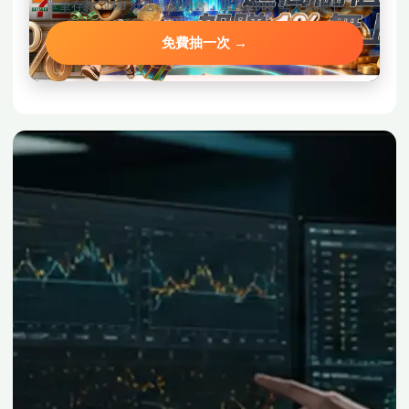
單筆存款 3000 就送轉盤機會，最高 2888 每天都能中。
免費抽一次 →