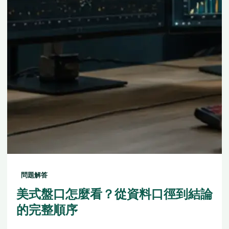
問題解答
美式盤口怎麼看？從資料口徑到結論
的完整順序