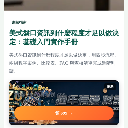
進階指南
美式盤口資訊到什麼程度才足以做決
定：基礎入門實作手冊
美式盤口資訊到什麼程度才足以做決定，用四步流程、
兩組數字案例、比較表、FAQ 與查核清單完成進階判
讀。
贊助
第一筆就多三成本金
首存 2000 直接送 699
新會員限定加碼，碼量只要彩金五倍，領完就能玩。
領 699 →