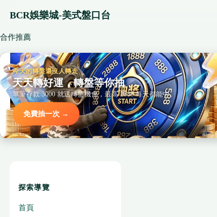
BCR娛樂城-美式盤口台
合作推薦
今天的轉盤還沒人轉走
天天轉好運，轉盤等你抽
單筆存款 3000 就送轉盤機會，最高 2888 每天都能中。
免費抽一次 →
探索導覽
首頁