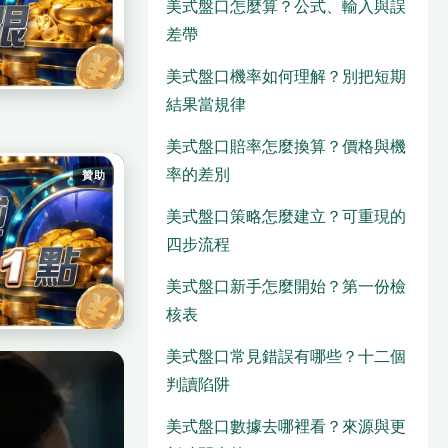
美式盤口怎麼算？公式、輸入與誤
差帶
美式盤口機率如何理解？別把短期
結果當規律
美式盤口賠率怎麼換算？價格與機
率的差別
贊助
美式盤口策略怎麼建立？可重現的
四步流程
美式盤口新手怎麼開始？第一份檢
核表
美式盤口常見錯誤有哪些？十二個
判讀陷阱
美式盤口數據去哪裡看？來源與更