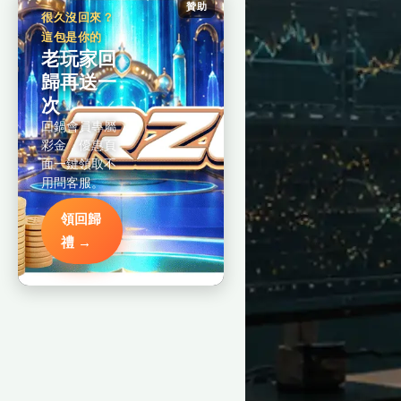
贊助
很久沒回來？
這包是你的
老玩家回
歸再送一
次
回鍋會員專屬
彩金，優惠頁
面一鍵領取不
用問客服。
領回歸
禮 →