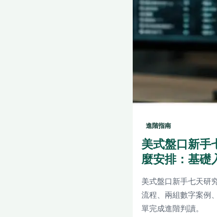
進階指南
美式盤口新手
麼安排：基礎
美式盤口新手七天研
流程、兩組數字案例、
單完成進階判讀。