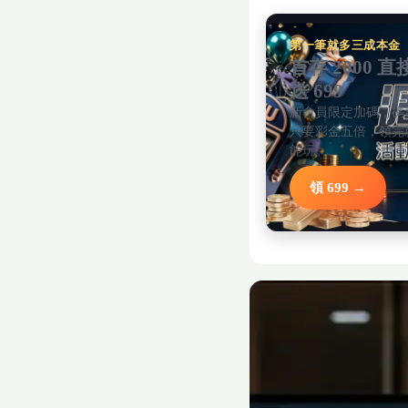
第一筆就多三成本金
首存 2000 直
送 699
新會員限定加碼，碼
只要彩金五倍，領完
能玩。
領 699 →