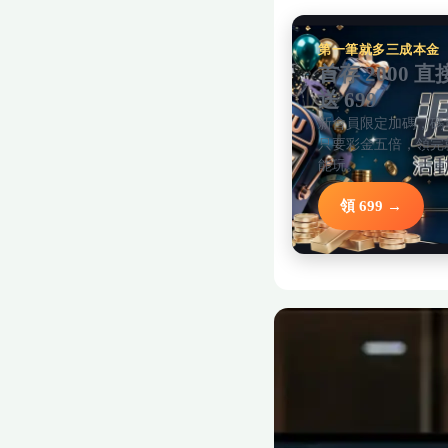
第一筆就多三成本金
首存 2000 直
送 699
新會員限定加碼，碼
只要彩金五倍，領完
能玩。
領 699 →