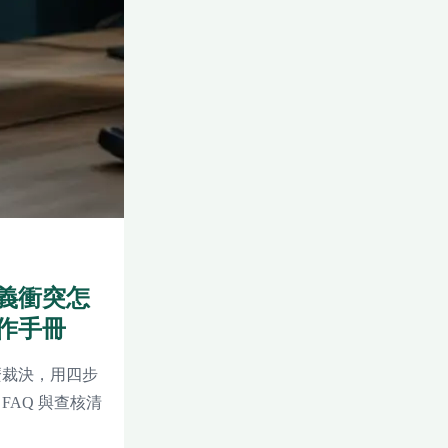
義衝突怎
作手冊
麼裁決，用四步
AQ 與查核清