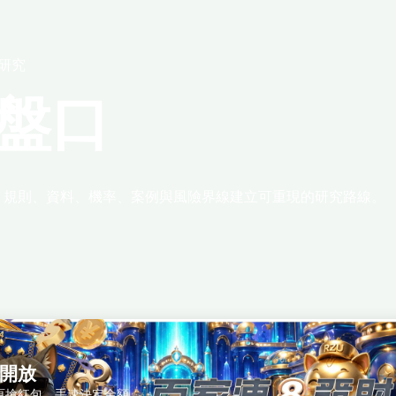
篇研究
盤口
、規則、資料、機率、案例與風險界線建立可重現的研究路線。
開放
頁搶紅包，手速決定金額。