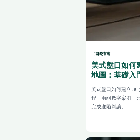
進階指南
美式盤口如何建
地圖：基礎入
美式盤口如何建立 3
程、兩組數字案例、比
完成進階判讀。