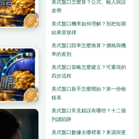
美式盤口怎麼算？公式、輸入與誤
差帶
美式盤口機率如何理解？別把短期
結果當規律
美式盤口賠率怎麼換算？價格與機
率的差別
贊助
美式盤口策略怎麼建立？可重現的
四步流程
美式盤口新手怎麼開始？第一份檢
核表
美式盤口常見錯誤有哪些？十二個
判讀陷阱
美式盤口數據去哪裡看？來源與更