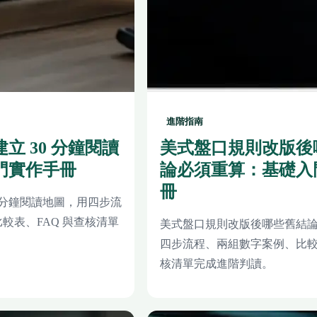
進階指南
立 30 分鐘閱讀
美式盤口規則改版後
門實作手冊
論必須重算：基礎入
冊
0 分鐘閱讀地圖，用四步流
較表、FAQ 與查核清單
美式盤口規則改版後哪些舊結
四步流程、兩組數字案例、比較表
核清單完成進階判讀。