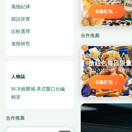
風險紀律
去搶紅包 →
錯誤排查
比較選擇
合作推薦
進階研究
手慢的人只能看別人領
搶紅包每日限量
當日存款達標即可到首
人物誌
去搶紅包 →
BCR娛樂城-美式盤口台編
輯室
合作推薦