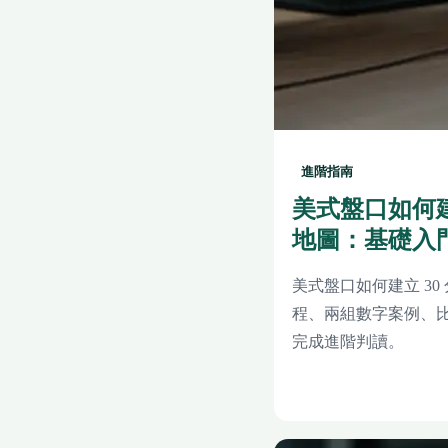
進階指南
美式盤口如何建
地圖：基礎入
美式盤口如何建立 3
程、兩組數字案例、比
完成進階判讀。