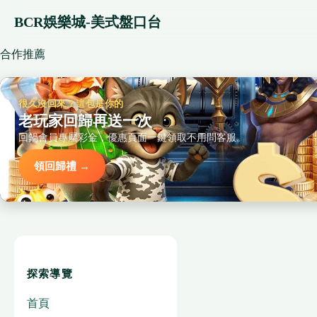
BCR娛樂城-美式盤口台
合作推薦
很久沒回來？這包是你的
老玩家回歸再送一次
回鍋會員專屬彩金，優惠頁面一鍵領取不用問客服。
領回歸禮 →
探索導覽
首頁