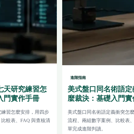
進階指南
七天研究練習怎
美式盤口同名術語定
入門實作手冊
麼裁決：基礎入門實
究練習怎麼安排，用四步
美式盤口同名術語定義衝突怎
比較表、FAQ 與查核清
流程、兩組數字案例、比較表、F
單完成進階判讀。