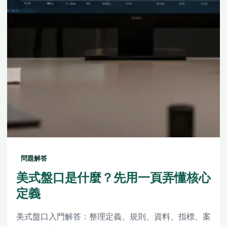
問題解答
美式盤口是什麼？先用一頁弄懂核心
定義
美式盤口入門解答：整理定義、規則、資料、指標、案