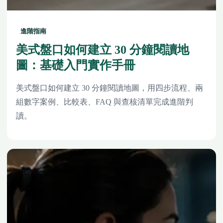
進階指南
美式盤口如何建立 30 分鐘閱讀地
圖：基礎入門實作手冊
美式盤口如何建立 30 分鐘閱讀地圖，用四步流程、兩
組數字案例、比較表、FAQ 與查核清單完成進階判
讀。