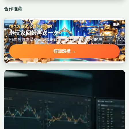
合作推薦
贊助
很久沒回來？這包是你的
老玩家回歸再送一次
回鍋會員專屬彩金，優惠頁面一鍵領取不用問客服。
領回歸禮 →