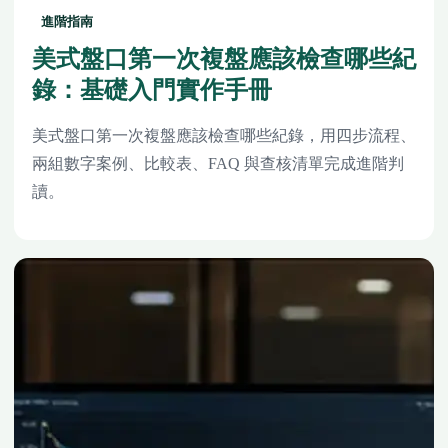
進階指南
美式盤口第一次複盤應該檢查哪些紀
錄：基礎入門實作手冊
美式盤口第一次複盤應該檢查哪些紀錄，用四步流程、
兩組數字案例、比較表、FAQ 與查核清單完成進階判
讀。