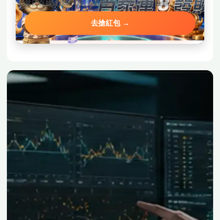
當日存款達標即可到首頁搶紅包，手速決定金額。
去搶紅包 →