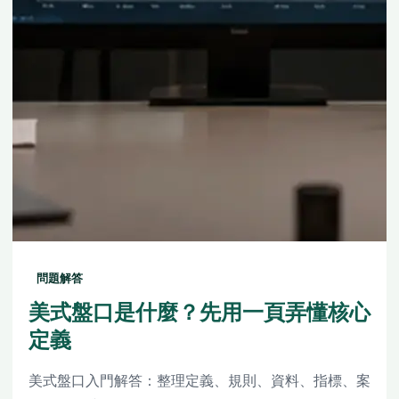
問題解答
美式盤口是什麼？先用一頁弄懂核心
定義
美式盤口入門解答：整理定義、規則、資料、指標、案