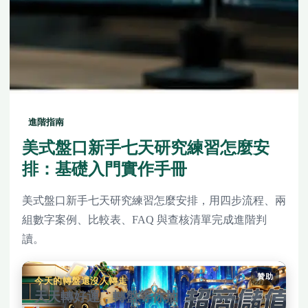
進階指南
美式盤口新手七天研究練習怎麼安
排：基礎入門實作手冊
美式盤口新手七天研究練習怎麼安排，用四步流程、兩
組數字案例、比較表、FAQ 與查核清單完成進階判
讀。
贊助
今天的轉盤還沒人轉走
天天轉好運，轉盤等你抽