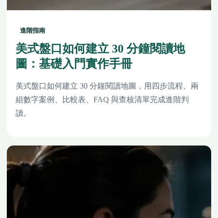
進階指南
美式盤口如何建立 30 分鐘閱讀地
圖：基礎入門實作手冊
美式盤口如何建立 30 分鐘閱讀地圖，用四步流程、兩
組數字案例、比較表、FAQ 與查核清單完成進階判
讀。