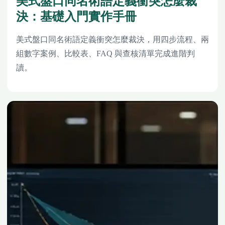
美式盤口同名術語定義衝突怎麼裁
決：基礎入門實作手冊
美式盤口同名術語定義衝突怎麼裁決，用四步流程、兩
組數字案例、比較表、FAQ 與查核清單完成進階判
讀。