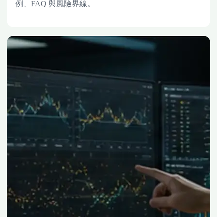
例、FAQ 與風險界線。