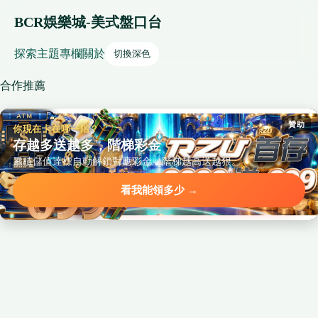
BCR娛樂城-美式盤口台
探索
主題
專欄
關於
切換深色
合作推薦
贊助
你現在卡在哪一階？
存越多送越多，階梯彩金
累積儲值達標自動解鎖對應彩金，階梯越高送越狠。
看我能領多少 →