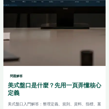
問題解答
美式盤口是什麼？先用一頁弄懂核心
定義
美式盤口入門解答：整理定義、規則、資料、指標、案