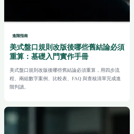
進階指南
美式盤口規則改版後哪些舊結論必須
重算：基礎入門實作手冊
美式盤口規則改版後哪些舊結論必須重算，用四步流
程、兩組數字案例、比較表、FAQ 與查核清單完成進
階判讀。