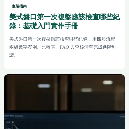
進階指南
美式盤口第一次複盤應該檢查哪些紀
錄：基礎入門實作手冊
美式盤口第一次複盤應該檢查哪些紀錄，用四步流程、
兩組數字案例、比較表、FAQ 與查核清單完成進階判
讀。