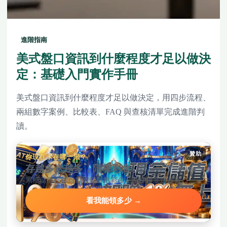
進階指南
美式盤口資訊到什麼程度才足以做決
定：基礎入門實作手冊
美式盤口資訊到什麼程度才足以做決定，用四步流程、
兩組數字案例、比較表、FAQ 與查核清單完成進階判
讀。
贊助
你現在卡在哪一階？
存越多送越多，階梯彩金
累積儲值達標自動解鎖對應彩金，階梯越高送越狠。
看我能領多少 →