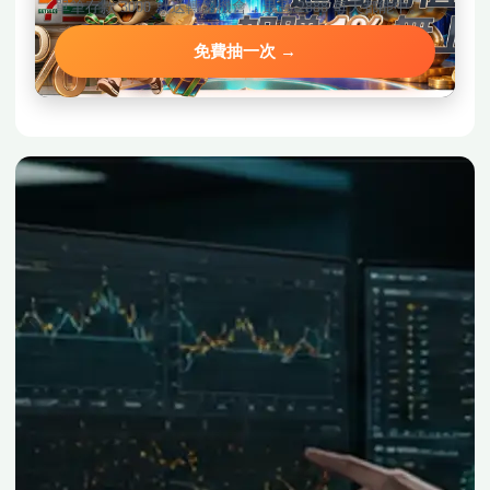
單筆存款 3000 就送轉盤機會，最高 2888 每天都能中。
免費抽一次 →