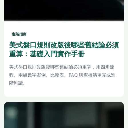
進階指南
美式盤口規則改版後哪些舊結論必須
重算：基礎入門實作手冊
美式盤口規則改版後哪些舊結論必須重算，用四步流
程、兩組數字案例、比較表、FAQ 與查核清單完成進
階判讀。