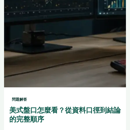
問題解答
美式盤口怎麼看？從資料口徑到結論
的完整順序