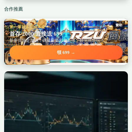
合作推薦
贊助
第一筆就多三成本金
首存 2000 直接送 699
新會員限定加碼，碼量只要彩金五倍，領完就能玩。
領 699 →