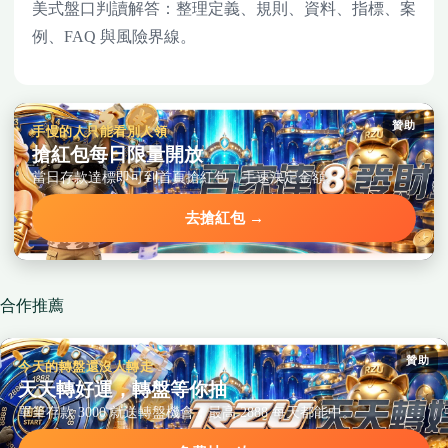
美式盤口判讀解答：整理定義、規則、資料、指標、案
例、FAQ 與風險界線。
贊助
手慢的人只能看別人領
搶紅包每日限量開放
當日存款達標即可到首頁搶紅包，手速決定金額。
去搶紅包 →
合作推薦
贊助
今天的轉盤還沒人轉走
天天轉好運，轉盤等你抽
單筆存款 3000 就送轉盤機會，最高 2888 每天都能中。