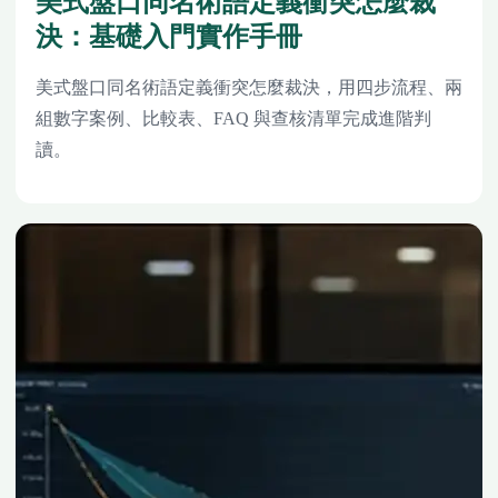
美式盤口同名術語定義衝突怎麼裁
決：基礎入門實作手冊
美式盤口同名術語定義衝突怎麼裁決，用四步流程、兩
組數字案例、比較表、FAQ 與查核清單完成進階判
讀。