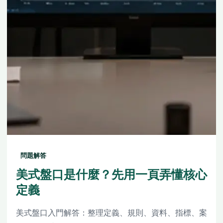
問題解答
美式盤口是什麼？先用一頁弄懂核心
定義
美式盤口入門解答：整理定義、規則、資料、指標、案