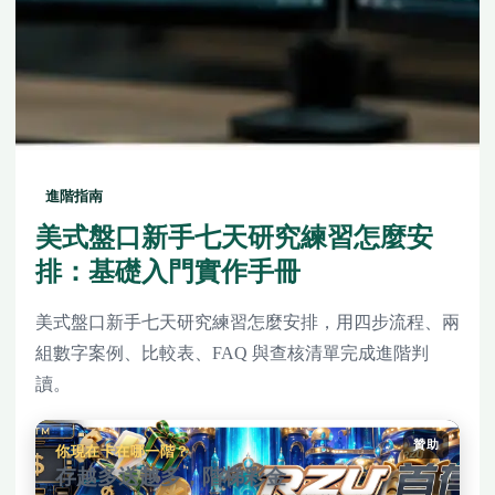
進階指南
美式盤口新手七天研究練習怎麼安
排：基礎入門實作手冊
美式盤口新手七天研究練習怎麼安排，用四步流程、兩
組數字案例、比較表、FAQ 與查核清單完成進階判
讀。
贊助
你現在卡在哪一階？
存越多送越多，階梯彩金