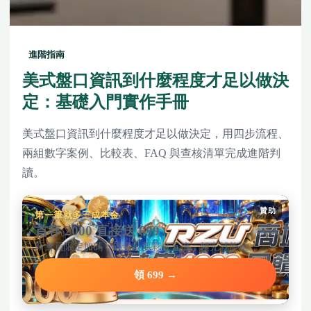
進階指南
美式盤口資訊到什麼程度才足以做決
定：基礎入門實作手冊
美式盤口資訊到什麼程度才足以做決定，用四步流程、
兩組數字案例、比較表、FAQ 與查核清單完成進階判
讀。
贊助
第一筆就多三成本金
首存 2000 直接送 699
新會員限定加碼，碼量只要彩金五倍，領完就能玩。
領 699 →