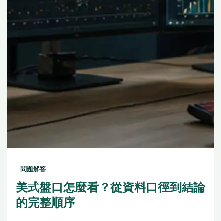
問題解答
美式盤口怎麼看？從資料口徑到結論
的完整順序