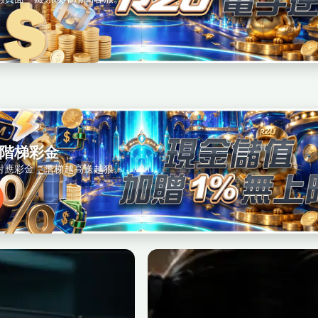
階梯彩金
對應彩金，階梯越高送越狠。