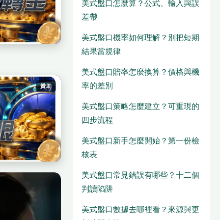
美式盤口怎麼算？公式、輸入與誤
差帶
美式盤口機率如何理解？別把短期
結果當規律
美式盤口賠率怎麼換算？價格與機
率的差別
贊助
美式盤口策略怎麼建立？可重現的
四步流程
美式盤口新手怎麼開始？第一份檢
核表
美式盤口常見錯誤有哪些？十二個
判讀陷阱
美式盤口數據去哪裡看？來源與更