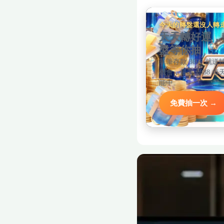
今天的轉盤還沒人轉
天天轉好運，
盤等你抽
單筆存款 3000 就送
機會，最高 2888 每
能中。
免費抽一次 →