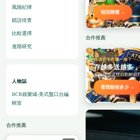
風險紀律
領回歸禮 →
錯誤排查
比較選擇
合作推薦
進階研究
你現在卡在哪一階？
存越多送越多，
累積儲值達標自動解鎖
人物誌
看我能領多少 →
BCR娛樂城-美式盤口台編
輯室
合作推薦