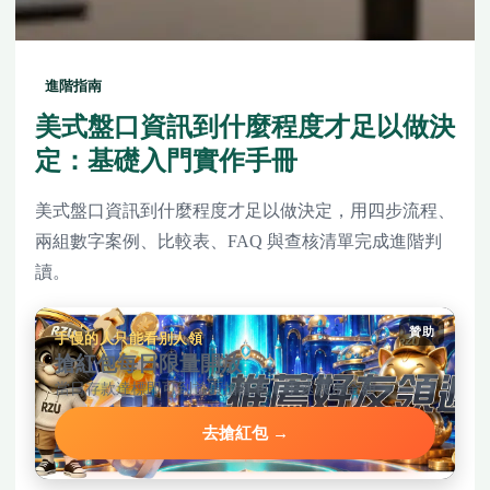
進階指南
美式盤口資訊到什麼程度才足以做決
定：基礎入門實作手冊
美式盤口資訊到什麼程度才足以做決定，用四步流程、
兩組數字案例、比較表、FAQ 與查核清單完成進階判
讀。
贊助
手慢的人只能看別人領
搶紅包每日限量開放
當日存款達標即可到首頁搶紅包，手速決定金額。
去搶紅包 →