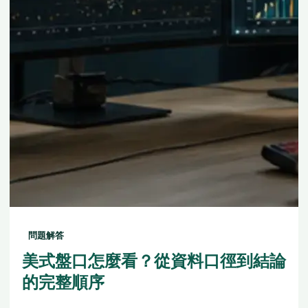
問題解答
美式盤口怎麼看？從資料口徑到結論
的完整順序