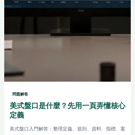
問題解答
美式盤口是什麼？先用一頁弄懂核心
定義
美式盤口入門解答：整理定義、規則、資料、指標、案