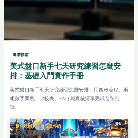
進階指南
美式盤口新手七天研究練習怎麼安
排：基礎入門實作手冊
美式盤口新手七天研究練習怎麼安排，用四步流程、兩
組數字案例、比較表、FAQ 與查核清單完成進階判
讀。
贊助
很久沒回來？這包是你的
老玩家回歸再送一次