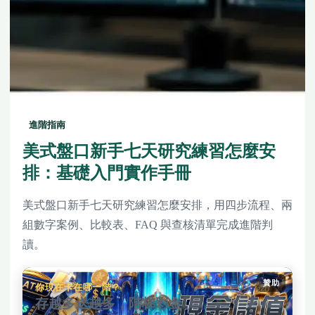
進階指南
美式盤口新手七天研究練習怎麼安
排：基礎入門實作手冊
美式盤口新手七天研究練習怎麼安排，用四步流程、兩
組數字案例、比較表、FAQ 與查核清單完成進階判
讀。
贊助
你現在卡在哪一階？
存越多送越多，階梯彩金