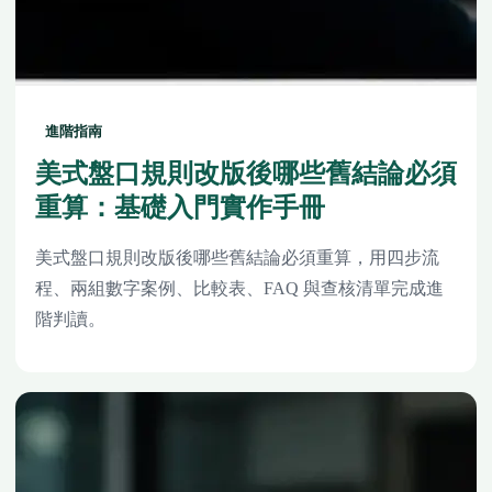
進階指南
美式盤口規則改版後哪些舊結論必須
重算：基礎入門實作手冊
美式盤口規則改版後哪些舊結論必須重算，用四步流
程、兩組數字案例、比較表、FAQ 與查核清單完成進
階判讀。