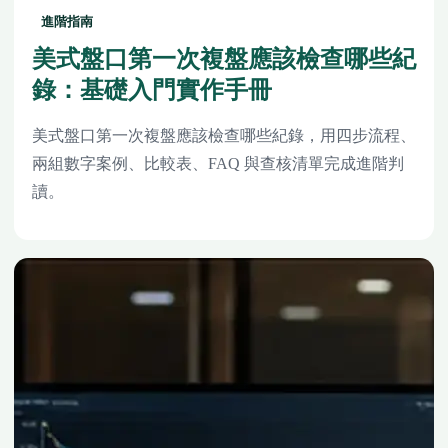
進階指南
美式盤口第一次複盤應該檢查哪些紀
錄：基礎入門實作手冊
美式盤口第一次複盤應該檢查哪些紀錄，用四步流程、
兩組數字案例、比較表、FAQ 與查核清單完成進階判
讀。