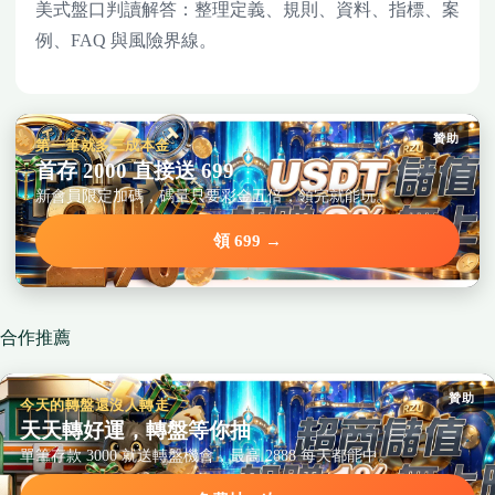
美式盤口判讀解答：整理定義、規則、資料、指標、案
例、FAQ 與風險界線。
贊助
第一筆就多三成本金
首存 2000 直接送 699
新會員限定加碼，碼量只要彩金五倍，領完就能玩。
領 699 →
合作推薦
贊助
今天的轉盤還沒人轉走
天天轉好運，轉盤等你抽
單筆存款 3000 就送轉盤機會，最高 2888 每天都能中。