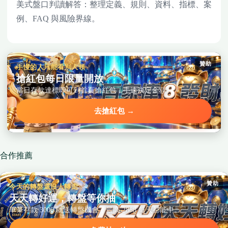
美式盤口判讀解答：整理定義、規則、資料、指標、案
例、FAQ 與風險界線。
贊助
手慢的人只能看別人領
搶紅包每日限量開放
當日存款達標即可到首頁搶紅包，手速決定金額。
去搶紅包 →
合作推薦
贊助
今天的轉盤還沒人轉走
天天轉好運，轉盤等你抽
單筆存款 3000 就送轉盤機會，最高 2888 每天都能中。