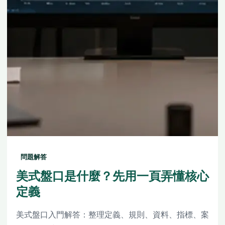
問題解答
美式盤口是什麼？先用一頁弄懂核心
定義
美式盤口入門解答：整理定義、規則、資料、指標、案