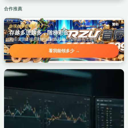
合作推薦
贊助
你現在卡在哪一階？
存越多送越多，階梯彩金
累積儲值達標自動解鎖對應彩金，階梯越高送越狠。
看我能領多少 →