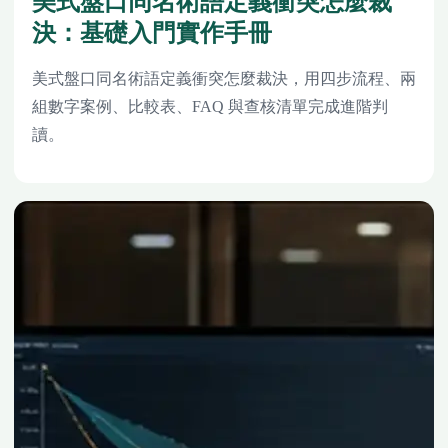
美式盤口同名術語定義衝突怎麼裁
決：基礎入門實作手冊
美式盤口同名術語定義衝突怎麼裁決，用四步流程、兩
組數字案例、比較表、FAQ 與查核清單完成進階判
讀。