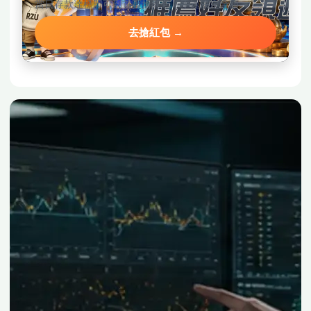
當日存款達標即可到首頁搶紅包，手速決定金額。
去搶紅包 →