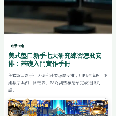
進階指南
美式盤口新手七天研究練習怎麼安
排：基礎入門實作手冊
美式盤口新手七天研究練習怎麼安排，用四步流程、兩
組數字案例、比較表、FAQ 與查核清單完成進階判
讀。
贊助
手慢的人只能看別人領
搶紅包每日限量開放