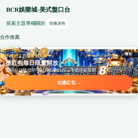
BCR娛樂城-美式盤口台
探索
主題
專欄
關於
切換深色
合作推薦
贊助
手慢的人只能看別人領
搶紅包每日限量開放
當日存款達標即可到首頁搶紅包，手速決定金額。
去搶紅包 →