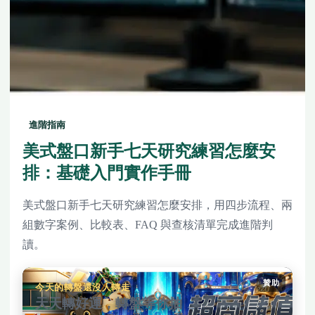
進階指南
美式盤口新手七天研究練習怎麼安
排：基礎入門實作手冊
美式盤口新手七天研究練習怎麼安排，用四步流程、兩
組數字案例、比較表、FAQ 與查核清單完成進階判
讀。
贊助
今天的轉盤還沒人轉走
天天轉好運，轉盤等你抽