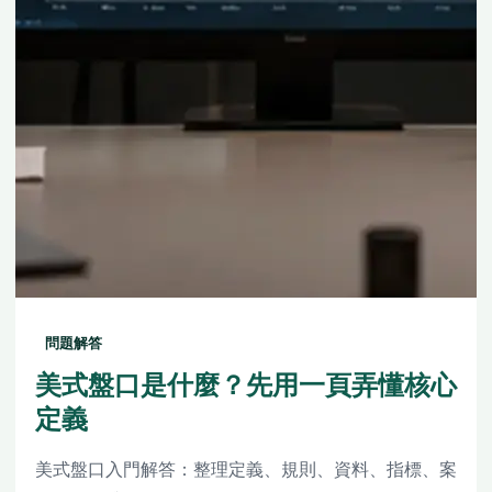
問題解答
美式盤口是什麼？先用一頁弄懂核心
定義
美式盤口入門解答：整理定義、規則、資料、指標、案