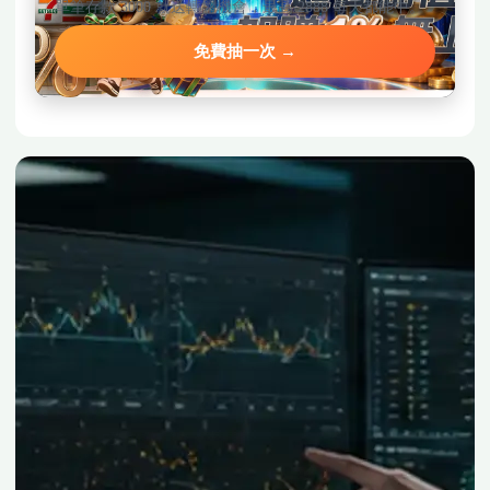
單筆存款 3000 就送轉盤機會，最高 2888 每天都能中。
免費抽一次 →