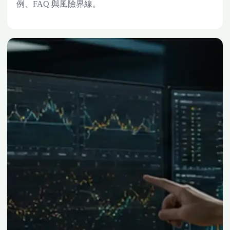
例、FAQ 與風險界線。