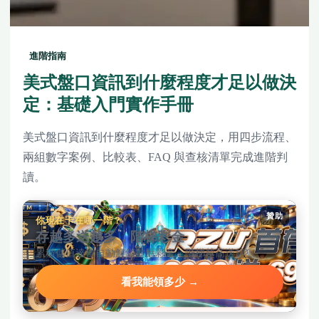
進階指南
美式盤口資訊到什麼程度才足以做決
定：基礎入門實作手冊
美式盤口資訊到什麼程度才足以做決定，用四步流程、
兩組數字案例、比較表、FAQ 與查核清單完成進階判
讀。
贊助
你現在卡在哪一階？
存越多送越多，階梯彩金
累積儲值達標自動解鎖對應彩金，階梯越高送越狠。
看我能領多少 →