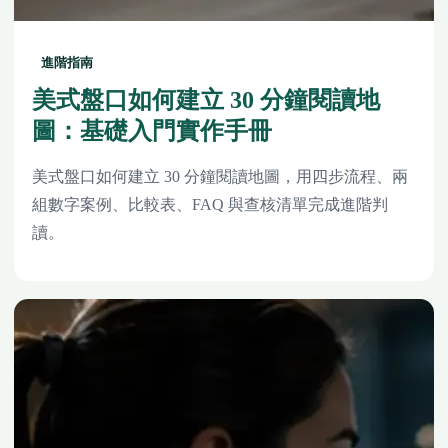
進階指南
美式盤口如何建立 30 分鐘閱讀地
圖：基礎入門實作手冊
美式盤口如何建立 30 分鐘閱讀地圖，用四步流程、兩
組數字案例、比較表、FAQ 與查核清單完成進階判
讀。