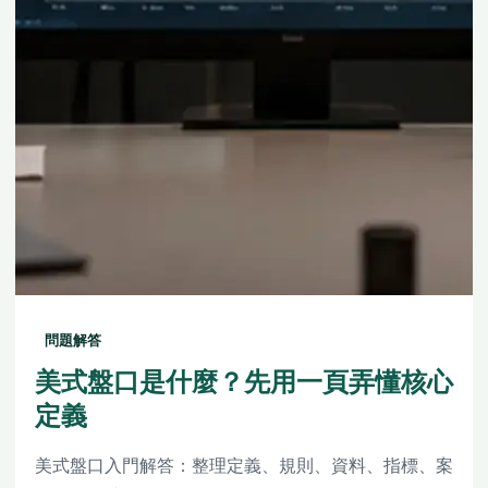
問題解答
美式盤口是什麼？先用一頁弄懂核心
定義
美式盤口入門解答：整理定義、規則、資料、指標、案